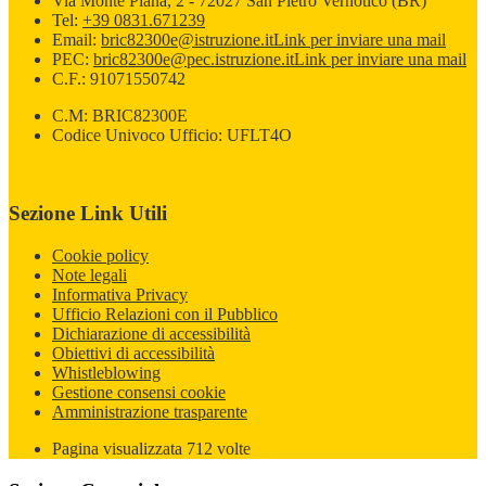
Via Monte Piana, 2 - 72027 San Pietro Vernotico (BR)
Tel:
+39 0831.671239
Email:
bric82300e@istruzione.it
Link per inviare una mail
PEC:
bric82300e@pec.istruzione.it
Link per inviare una mail
C.F.: 91071550742
C.M: BRIC82300E
Codice Univoco Ufficio: UFLT4O
Sezione Link Utili
Cookie policy
Note legali
Informativa Privacy
Ufficio Relazioni con il Pubblico
Dichiarazione di accessibilità
Obiettivi di accessibilità
Whistleblowing
Gestione consensi cookie
Amministrazione trasparente
Pagina visualizzata
712
volte