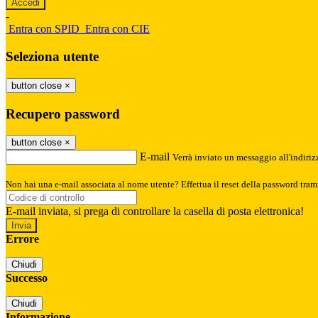
-
Entra con SPID
Entra con CIE
Seleziona utente
button close
×
Recupero password
button close
×
E-mail
Verrà inviato un messaggio all'indirizz
Non hai una e-mail associata al nome utente? Effettua il reset della password tram
E-mail inviata, si prega di controllare la casella di posta elettronica!
Errore
Chiudi
Successo
Chiudi
Informazione