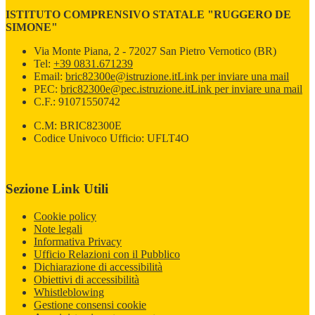
ISTITUTO COMPRENSIVO STATALE "RUGGERO DE
SIMONE"
Via Monte Piana, 2 - 72027 San Pietro Vernotico (BR)
Tel:
+39 0831.671239
Email:
bric82300e@istruzione.it
Link per inviare una mail
PEC:
bric82300e@pec.istruzione.it
Link per inviare una mail
C.F.: 91071550742
C.M: BRIC82300E
Codice Univoco Ufficio: UFLT4O
Sezione Link Utili
Cookie policy
Note legali
Informativa Privacy
Ufficio Relazioni con il Pubblico
Dichiarazione di accessibilità
Obiettivi di accessibilità
Whistleblowing
Gestione consensi cookie