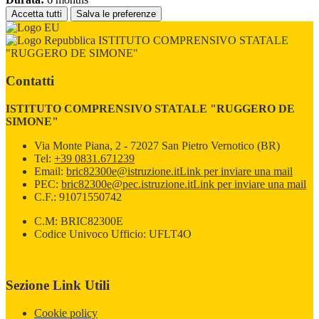
Accetta tutti
Salva le preferenze
ISTITUTO COMPRENSIVO STATALE
"RUGGERO DE SIMONE"
Contatti
ISTITUTO COMPRENSIVO STATALE "RUGGERO DE
SIMONE"
Via Monte Piana, 2 - 72027 San Pietro Vernotico (BR)
Tel:
+39 0831.671239
Email:
bric82300e@istruzione.it
Link per inviare una mail
PEC:
bric82300e@pec.istruzione.it
Link per inviare una mail
C.F.: 91071550742
C.M: BRIC82300E
Codice Univoco Ufficio: UFLT4O
Sezione Link Utili
Cookie policy