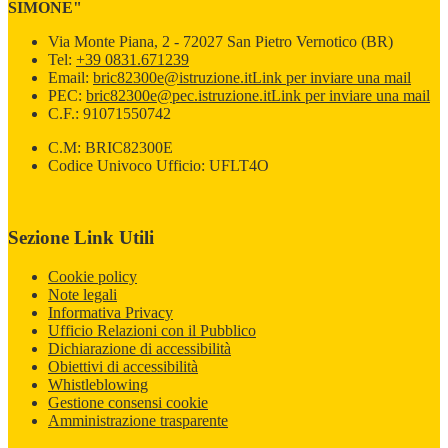
SIMONE"
Via Monte Piana, 2 - 72027 San Pietro Vernotico (BR)
Tel:
+39 0831.671239
Email:
bric82300e@istruzione.it
Link per inviare una mail
PEC:
bric82300e@pec.istruzione.it
Link per inviare una mail
C.F.: 91071550742
C.M: BRIC82300E
Codice Univoco Ufficio: UFLT4O
Sezione Link Utili
Cookie policy
Note legali
Informativa Privacy
Ufficio Relazioni con il Pubblico
Dichiarazione di accessibilità
Obiettivi di accessibilità
Whistleblowing
Gestione consensi cookie
Amministrazione trasparente