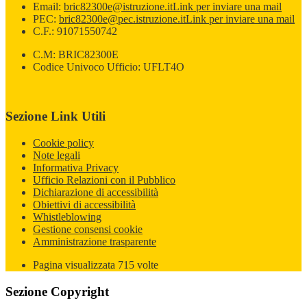
Email:
bric82300e@istruzione.it
Link per inviare una mail
PEC:
bric82300e@pec.istruzione.it
Link per inviare una mail
C.F.: 91071550742
C.M: BRIC82300E
Codice Univoco Ufficio: UFLT4O
Sezione Link Utili
Cookie policy
Note legali
Informativa Privacy
Ufficio Relazioni con il Pubblico
Dichiarazione di accessibilità
Obiettivi di accessibilità
Whistleblowing
Gestione consensi cookie
Amministrazione trasparente
Pagina visualizzata
715
volte
Sezione Copyright