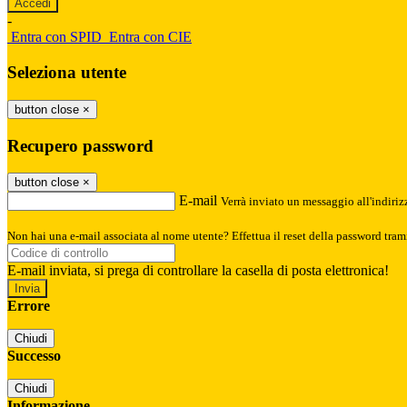
-
Entra con SPID
Entra con CIE
Seleziona utente
button close
×
Recupero password
button close
×
E-mail
Verrà inviato un messaggio all'indirizz
Non hai una e-mail associata al nome utente? Effettua il reset della password tram
E-mail inviata, si prega di controllare la casella di posta elettronica!
Errore
Chiudi
Successo
Chiudi
Informazione