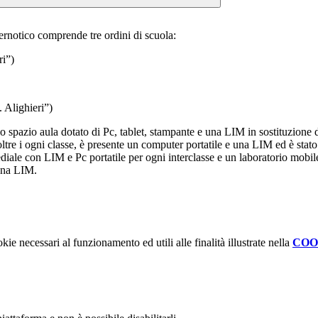
rnotico comprende tre ordini di scuola:
ri”)
 Alighieri”)
spazio aula dotato di Pc, tablet, stampante e una LIM in sostituzione de
noltre i ogni classe, è presente un computer portatile e una LIM ed è sta
diale con LIM e Pc portatile per ogni interclasse e un laboratorio mobi
 una LIM.
kie necessari al funzionamento ed utili alle finalità illustrate nella
COO