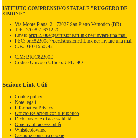
ISTITUTO COMPRENSIVO STATALE "RUGGERO DE
SIMONE"
Via Monte Piana, 2 - 72027 San Pietro Vernotico (BR)
Tel:
+39 0831.671239
Email:
bric82300e@istruzione.it
Link per inviare una mail
PEC:
bric82300e@pec.istruzione.it
Link per inviare una mail
C.F.: 91071550742
C.M: BRIC82300E
Codice Univoco Ufficio: UFLT4O
Sezione Link Utili
Cookie policy
Note legali
Informativa Privacy
Ufficio Relazioni con il Pubblico
Dichiarazione di accessibilità
Obiettivi di accessibilità
Whistleblowing
Gestione consensi cookie