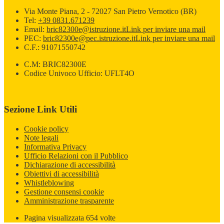
Via Monte Piana, 2 - 72027 San Pietro Vernotico (BR)
Tel:
+39 0831.671239
Email:
bric82300e@istruzione.it
Link per inviare una mail
PEC:
bric82300e@pec.istruzione.it
Link per inviare una mail
C.F.: 91071550742
C.M: BRIC82300E
Codice Univoco Ufficio: UFLT4O
Sezione Link Utili
Cookie policy
Note legali
Informativa Privacy
Ufficio Relazioni con il Pubblico
Dichiarazione di accessibilità
Obiettivi di accessibilità
Whistleblowing
Gestione consensi cookie
Amministrazione trasparente
Pagina visualizzata
654
volte