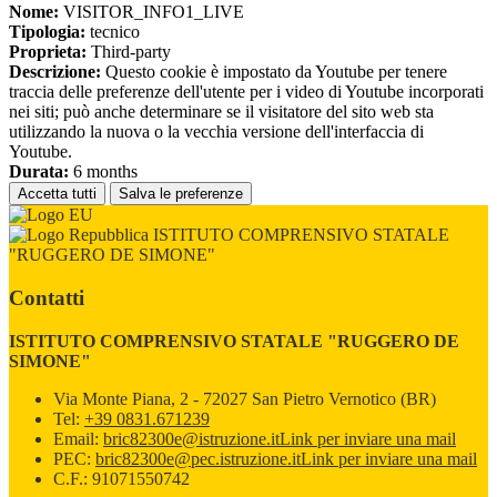
Nome:
VISITOR_INFO1_LIVE
Tipologia:
tecnico
Proprieta:
Third-party
Descrizione:
Questo cookie è impostato da Youtube per tenere
traccia delle preferenze dell'utente per i video di Youtube incorporati
nei siti; può anche determinare se il visitatore del sito web sta
utilizzando la nuova o la vecchia versione dell'interfaccia di
Youtube.
Durata:
6 months
Accetta tutti
Salva le preferenze
ISTITUTO COMPRENSIVO STATALE
"RUGGERO DE SIMONE"
Contatti
ISTITUTO COMPRENSIVO STATALE "RUGGERO DE
SIMONE"
Via Monte Piana, 2 - 72027 San Pietro Vernotico (BR)
Tel:
+39 0831.671239
Email:
bric82300e@istruzione.it
Link per inviare una mail
PEC:
bric82300e@pec.istruzione.it
Link per inviare una mail
C.F.: 91071550742