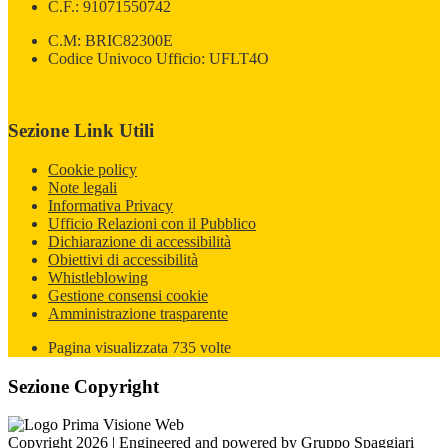
C.F.: 91071550742
C.M: BRIC82300E
Codice Univoco Ufficio: UFLT4O
Sezione Link Utili
Cookie policy
Note legali
Informativa Privacy
Ufficio Relazioni con il Pubblico
Dichiarazione di accessibilità
Obiettivi di accessibilità
Whistleblowing
Gestione consensi cookie
Amministrazione trasparente
Pagina visualizzata
735
volte
Sezione Copyright
Copyright 2026 | Engineered and powered by Gruppo Spaggiari