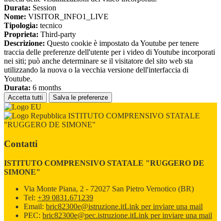
Durata:
Session
Nome:
VISITOR_INFO1_LIVE
Tipologia:
tecnico
Proprieta:
Third-party
Descrizione:
Questo cookie è impostato da Youtube per tenere
traccia delle preferenze dell'utente per i video di Youtube incorporati
nei siti; può anche determinare se il visitatore del sito web sta
utilizzando la nuova o la vecchia versione dell'interfaccia di
Youtube.
Durata:
6 months
Accetta tutti
Salva le preferenze
ISTITUTO COMPRENSIVO STATALE
"RUGGERO DE SIMONE"
Contatti
ISTITUTO COMPRENSIVO STATALE "RUGGERO DE
SIMONE"
Via Monte Piana, 2 - 72027 San Pietro Vernotico (BR)
Tel:
+39 0831.671239
Email:
bric82300e@istruzione.it
Link per inviare una mail
PEC:
bric82300e@pec.istruzione.it
Link per inviare una mail