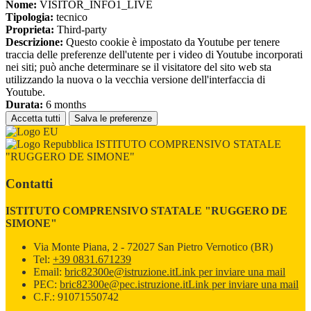
Nome:
VISITOR_INFO1_LIVE
Tipologia:
tecnico
Proprieta:
Third-party
Descrizione:
Questo cookie è impostato da Youtube per tenere
traccia delle preferenze dell'utente per i video di Youtube incorporati
nei siti; può anche determinare se il visitatore del sito web sta
utilizzando la nuova o la vecchia versione dell'interfaccia di
Youtube.
Durata:
6 months
Accetta tutti
Salva le preferenze
ISTITUTO COMPRENSIVO STATALE
"RUGGERO DE SIMONE"
Contatti
ISTITUTO COMPRENSIVO STATALE "RUGGERO DE
SIMONE"
Via Monte Piana, 2 - 72027 San Pietro Vernotico (BR)
Tel:
+39 0831.671239
Email:
bric82300e@istruzione.it
Link per inviare una mail
PEC:
bric82300e@pec.istruzione.it
Link per inviare una mail
C.F.: 91071550742