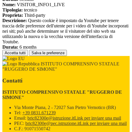
Nome:
VISITOR_INFO1_LIVE
Tipologia:
tecnico
Proprieta:
Third-party
Descrizione:
Questo cookie è impostato da Youtube per tenere
traccia delle preferenze dell'utente per i video di Youtube incorporati
nei siti; può anche determinare se il visitatore del sito web sta
utilizzando la nuova o la vecchia versione dell'interfaccia di
Youtube.
Durata:
6 months
Accetta tutti
Salva le preferenze
ISTITUTO COMPRENSIVO STATALE
"RUGGERO DE SIMONE"
Contatti
ISTITUTO COMPRENSIVO STATALE "RUGGERO DE
SIMONE"
Via Monte Piana, 2 - 72027 San Pietro Vernotico (BR)
Tel:
+39 0831.671239
Email:
bric82300e@istruzione.it
Link per inviare una mail
PEC:
bric82300e@pec.istruzione.it
Link per inviare una mail
C.F.: 91071550742