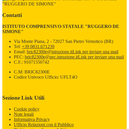
"RUGGERO DE SIMONE"
Contatti
ISTITUTO COMPRENSIVO STATALE "RUGGERO DE
SIMONE"
Via Monte Piana, 2 - 72027 San Pietro Vernotico (BR)
Tel:
+39 0831.671239
Email:
bric82300e@istruzione.it
Link per inviare una mail
PEC:
bric82300e@pec.istruzione.it
Link per inviare una mail
C.F.: 91071550742
C.M: BRIC82300E
Codice Univoco Ufficio: UFLT4O
Sezione Link Utili
Cookie policy
Note legali
Informativa Privacy
Ufficio Relazioni con il Pubblico