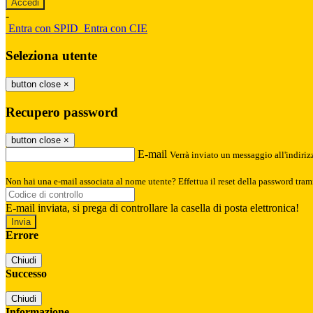
-
Entra con SPID
Entra con CIE
Seleziona utente
button close
×
Recupero password
button close
×
E-mail
Verrà inviato un messaggio all'indirizz
Non hai una e-mail associata al nome utente? Effettua il reset della password tram
E-mail inviata, si prega di controllare la casella di posta elettronica!
Errore
Chiudi
Successo
Chiudi
Informazione