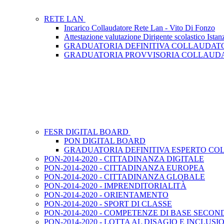
RETE LAN
Incarico Collaudatore Rete Lan - Vito Di Fonzo
Attestazione valutazione Dirigente scolastico Is
GRADUATORIA DEFINITIVA COLLAUDATO
GRADUATORIA PROVVISORIA COLLAUDAT
FESR DIGITAL BOARD
PON DIGITAL BOARD
GRADUATORIA DEFINITIVA ESPERTO CO
PON-2014-2020 - CITTADINANZA DIGITALE
PON-2014-2020 - CITTADINANZA EUROPEA
PON-2014-2020 - CITTADINANZA GLOBALE
PON-2014-2020 - IMPRENDITORIALITÀ
PON-2014-2020 - ORIENTAMENTO
PON-2014-2020 - SPORT DI CLASSE
PON-2014-2020 - COMPETENZE DI BASE SECON
PON-2014-2020 - LOTTA AL DISAGIO E INCLUS