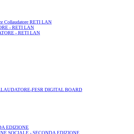
tanze Collaudatore RETI LAN
RE - RETI LAN
ORE - RETI LAN
LLAUDATORE-FESR DIGITAL BOARD
DA EDIZIONE
IONE SOCIALE - SECONDA EDIZIONE