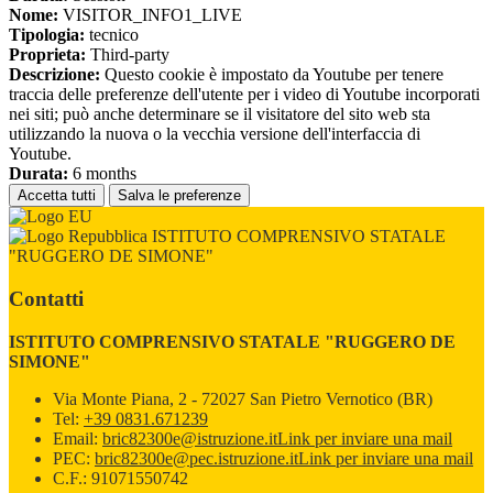
Nome:
VISITOR_INFO1_LIVE
Tipologia:
tecnico
Proprieta:
Third-party
Descrizione:
Questo cookie è impostato da Youtube per tenere
traccia delle preferenze dell'utente per i video di Youtube incorporati
nei siti; può anche determinare se il visitatore del sito web sta
utilizzando la nuova o la vecchia versione dell'interfaccia di
Youtube.
Durata:
6 months
Accetta tutti
Salva le preferenze
ISTITUTO COMPRENSIVO STATALE
"RUGGERO DE SIMONE"
Contatti
ISTITUTO COMPRENSIVO STATALE "RUGGERO DE
SIMONE"
Via Monte Piana, 2 - 72027 San Pietro Vernotico (BR)
Tel:
+39 0831.671239
Email:
bric82300e@istruzione.it
Link per inviare una mail
PEC:
bric82300e@pec.istruzione.it
Link per inviare una mail
C.F.: 91071550742