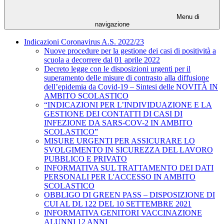
Menu di
navigazione
Indicazioni Coronavirus A.S. 2022/23
Nuove procedure per la gestione dei casi di positività a
scuola a decorrere dal 01 aprile 2022
Decreto legge con le disposizioni urgenti per il
superamento delle misure di contrasto alla diffusione
dell’epidemia da Covid-19 – Sintesi delle NOVITÀ IN
AMBITO SCOLASTICO
“INDICAZIONI PER L’INDIVIDUAZIONE E LA
GESTIONE DEI CONTATTI DI CASI DI
INFEZIONE DA SARS-COV-2 IN AMBITO
SCOLASTICO”
MISURE URGENTI PER ASSICURARE LO
SVOLGIMENTO IN SICUREZZA DEL LAVORO
PUBBLICO E PRIVATO
INFORMATIVA SUL TRATTAMENTO DEI DATI
PERSONALI PER L'ACCESSO IN AMBITO
SCOLASTICO
OBBLIGO DI GREEN PASS – DISPOSIZIONE DI
CUI AL DL 122 DEL 10 SETTEMBRE 2021
INFORMATIVA GENITORI VACCINAZIONE
ALUNNI 12 ANNI