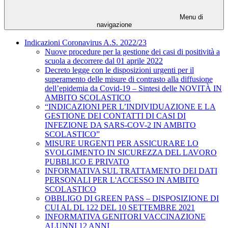
Menu di
navigazione
Indicazioni Coronavirus A.S. 2022/23
Nuove procedure per la gestione dei casi di positività a
scuola a decorrere dal 01 aprile 2022
Decreto legge con le disposizioni urgenti per il
superamento delle misure di contrasto alla diffusione
dell’epidemia da Covid-19 – Sintesi delle NOVITÀ IN
AMBITO SCOLASTICO
“INDICAZIONI PER L’INDIVIDUAZIONE E LA
GESTIONE DEI CONTATTI DI CASI DI
INFEZIONE DA SARS-COV-2 IN AMBITO
SCOLASTICO”
MISURE URGENTI PER ASSICURARE LO
SVOLGIMENTO IN SICUREZZA DEL LAVORO
PUBBLICO E PRIVATO
INFORMATIVA SUL TRATTAMENTO DEI DATI
PERSONALI PER L'ACCESSO IN AMBITO
SCOLASTICO
OBBLIGO DI GREEN PASS – DISPOSIZIONE DI
CUI AL DL 122 DEL 10 SETTEMBRE 2021
INFORMATIVA GENITORI VACCINAZIONE
ALUNNI 12 ANNI