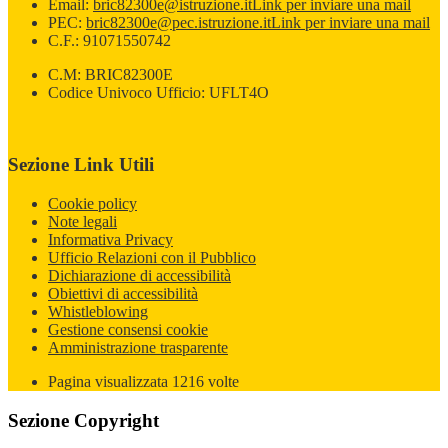
Email:
bric82300e@istruzione.it
Link per inviare una mail
PEC:
bric82300e@pec.istruzione.it
Link per inviare una mail
C.F.: 91071550742
C.M: BRIC82300E
Codice Univoco Ufficio: UFLT4O
Sezione Link Utili
Cookie policy
Note legali
Informativa Privacy
Ufficio Relazioni con il Pubblico
Dichiarazione di accessibilità
Obiettivi di accessibilità
Whistleblowing
Gestione consensi cookie
Amministrazione trasparente
Pagina visualizzata
1216
volte
Sezione Copyright