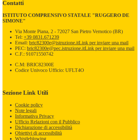
Contatti
ISTITUTO COMPRENSIVO STATALE "RUGGERO DE
SIMONE"
Via Monte Piana, 2 - 72027 San Pietro Vernotico (BR)
Tel:
+39 0831.671239
Email:
bric82300e@istruzione.it
Link per inviare una mail
PEC:
bric82300e@pec.istruzione.it
Link per inviare una mail
C.F.: 91071550742
C.M: BRIC82300E
Codice Univoco Ufficio: UFLT4O
Sezione Link Utili
Cookie policy
Note legali
Informativa Privacy
Ufficio Relazioni con il Pubblico
Dichiarazione di accessibilità
Obiettivi di accessibilità
Whistleblowing