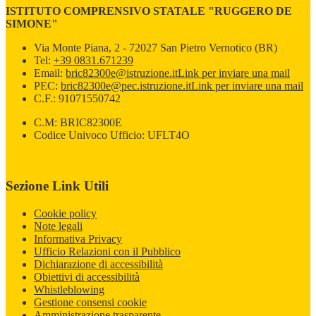
ISTITUTO COMPRENSIVO STATALE "RUGGERO DE
SIMONE"
Via Monte Piana, 2 - 72027 San Pietro Vernotico (BR)
Tel:
+39 0831.671239
Email:
bric82300e@istruzione.it
Link per inviare una mail
PEC:
bric82300e@pec.istruzione.it
Link per inviare una mail
C.F.: 91071550742
C.M: BRIC82300E
Codice Univoco Ufficio: UFLT4O
Sezione Link Utili
Cookie policy
Note legali
Informativa Privacy
Ufficio Relazioni con il Pubblico
Dichiarazione di accessibilità
Obiettivi di accessibilità
Whistleblowing
Gestione consensi cookie
Amministrazione trasparente