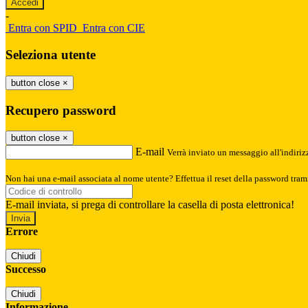
-
Entra con SPID
Entra con CIE
Seleziona utente
button close
×
Recupero password
button close
×
E-mail
Verrà inviato un messaggio all'indirizz
Non hai una e-mail associata al nome utente? Effettua il reset della password tram
E-mail inviata, si prega di controllare la casella di posta elettronica!
Errore
Chiudi
Successo
Chiudi
Informazione