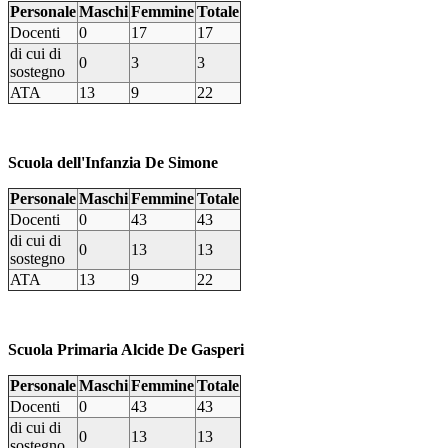
Personale
Maschi
Femmine
Totale
Docenti
0
17
17
di cui di
0
3
3
sostegno
ATA
13
9
22
Scuola dell'Infanzia De Simone
Personale
Maschi
Femmine
Totale
Docenti
0
43
43
di cui di
0
13
13
sostegno
ATA
13
9
22
Scuola Primaria Alcide De Gasperi
Personale
Maschi
Femmine
Totale
Docenti
0
43
43
di cui di
0
13
13
sostegno