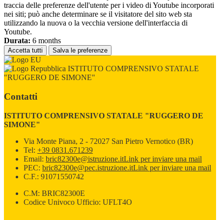
traccia delle preferenze dell'utente per i video di Youtube incorporati
nei siti; può anche determinare se il visitatore del sito web sta
utilizzando la nuova o la vecchia versione dell'interfaccia di
Youtube.
Durata:
6 months
Accetta tutti
Salva le preferenze
ISTITUTO COMPRENSIVO STATALE
"RUGGERO DE SIMONE"
Contatti
ISTITUTO COMPRENSIVO STATALE "RUGGERO DE
SIMONE"
Via Monte Piana, 2 - 72027 San Pietro Vernotico (BR)
Tel:
+39 0831.671239
Email:
bric82300e@istruzione.it
Link per inviare una mail
PEC:
bric82300e@pec.istruzione.it
Link per inviare una mail
C.F.: 91071550742
C.M: BRIC82300E
Codice Univoco Ufficio: UFLT4O