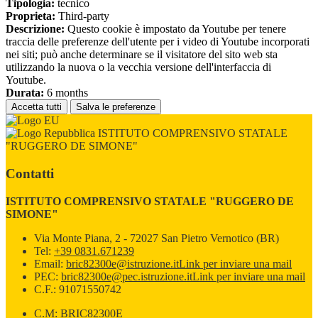
Tipologia:
tecnico
Proprieta:
Third-party
Descrizione:
Questo cookie è impostato da Youtube per tenere
traccia delle preferenze dell'utente per i video di Youtube incorporati
nei siti; può anche determinare se il visitatore del sito web sta
utilizzando la nuova o la vecchia versione dell'interfaccia di
Youtube.
Durata:
6 months
Accetta tutti
Salva le preferenze
ISTITUTO COMPRENSIVO STATALE
"RUGGERO DE SIMONE"
Contatti
ISTITUTO COMPRENSIVO STATALE "RUGGERO DE
SIMONE"
Via Monte Piana, 2 - 72027 San Pietro Vernotico (BR)
Tel:
+39 0831.671239
Email:
bric82300e@istruzione.it
Link per inviare una mail
PEC:
bric82300e@pec.istruzione.it
Link per inviare una mail
C.F.: 91071550742
C.M: BRIC82300E