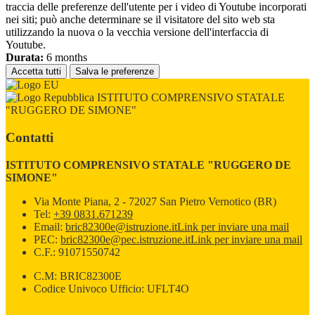
traccia delle preferenze dell'utente per i video di Youtube incorporati
nei siti; può anche determinare se il visitatore del sito web sta
utilizzando la nuova o la vecchia versione dell'interfaccia di
Youtube.
Durata:
6 months
Accetta tutti
Salva le preferenze
ISTITUTO COMPRENSIVO STATALE
"RUGGERO DE SIMONE"
Contatti
ISTITUTO COMPRENSIVO STATALE "RUGGERO DE
SIMONE"
Via Monte Piana, 2 - 72027 San Pietro Vernotico (BR)
Tel:
+39 0831.671239
Email:
bric82300e@istruzione.it
Link per inviare una mail
PEC:
bric82300e@pec.istruzione.it
Link per inviare una mail
C.F.: 91071550742
C.M: BRIC82300E
Codice Univoco Ufficio: UFLT4O