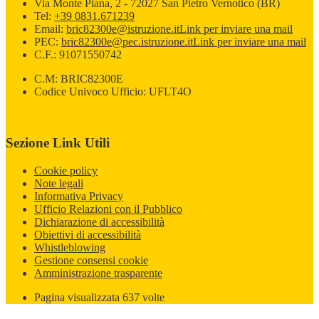
Via Monte Piana, 2 - 72027 San Pietro Vernotico (BR)
Tel:
+39 0831.671239
Email:
bric82300e@istruzione.it
Link per inviare una mail
PEC:
bric82300e@pec.istruzione.it
Link per inviare una mail
C.F.: 91071550742
C.M: BRIC82300E
Codice Univoco Ufficio: UFLT4O
Sezione Link Utili
Cookie policy
Note legali
Informativa Privacy
Ufficio Relazioni con il Pubblico
Dichiarazione di accessibilità
Obiettivi di accessibilità
Whistleblowing
Gestione consensi cookie
Amministrazione trasparente
Pagina visualizzata
637
volte