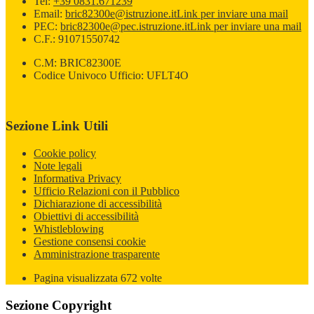
Tel:
+39 0831.671239
Email:
bric82300e@istruzione.it
Link per inviare una mail
PEC:
bric82300e@pec.istruzione.it
Link per inviare una mail
C.F.: 91071550742
C.M: BRIC82300E
Codice Univoco Ufficio: UFLT4O
Sezione Link Utili
Cookie policy
Note legali
Informativa Privacy
Ufficio Relazioni con il Pubblico
Dichiarazione di accessibilità
Obiettivi di accessibilità
Whistleblowing
Gestione consensi cookie
Amministrazione trasparente
Pagina visualizzata
672
volte
Sezione Copyright