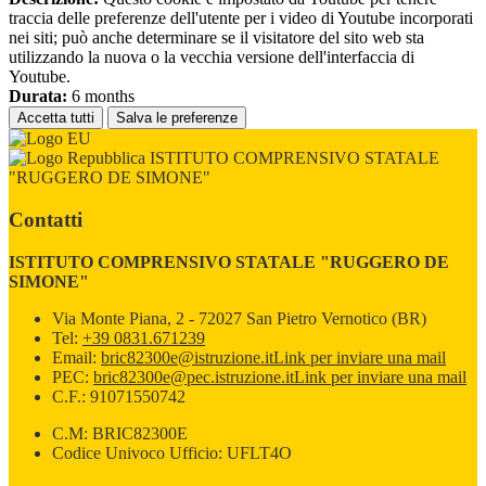
traccia delle preferenze dell'utente per i video di Youtube incorporati
nei siti; può anche determinare se il visitatore del sito web sta
utilizzando la nuova o la vecchia versione dell'interfaccia di
Youtube.
Durata:
6 months
Accetta tutti
Salva le preferenze
ISTITUTO COMPRENSIVO STATALE
"RUGGERO DE SIMONE"
Contatti
ISTITUTO COMPRENSIVO STATALE "RUGGERO DE
SIMONE"
Via Monte Piana, 2 - 72027 San Pietro Vernotico (BR)
Tel:
+39 0831.671239
Email:
bric82300e@istruzione.it
Link per inviare una mail
PEC:
bric82300e@pec.istruzione.it
Link per inviare una mail
C.F.: 91071550742
C.M: BRIC82300E
Codice Univoco Ufficio: UFLT4O