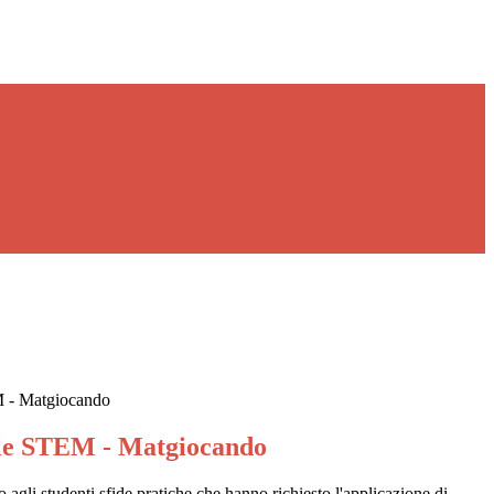
 - Matgiocando
e STEM - Matgiocando
o agli studenti sfide pratiche che hanno richiesto l'applicazione di