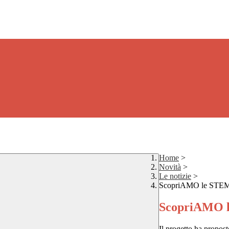
Home
>
Novità
>
Le notizie
>
ScopriAMO le STEM
ScopriAMO l
Il progetto ha propost