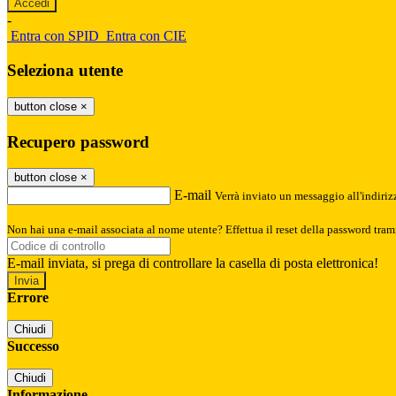
-
Entra con SPID
Entra con CIE
Seleziona utente
button close
×
Recupero password
button close
×
E-mail
Verrà inviato un messaggio all'indirizz
Non hai una e-mail associata al nome utente? Effettua il reset della password tram
E-mail inviata, si prega di controllare la casella di posta elettronica!
Errore
Chiudi
Successo
Chiudi
Informazione