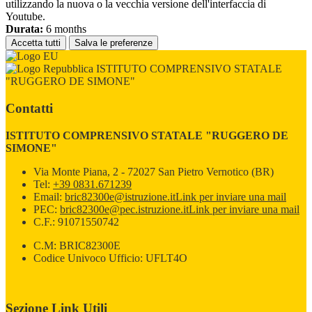
utilizzando la nuova o la vecchia versione dell'interfaccia di
Youtube.
Durata:
6 months
Accetta tutti
Salva le preferenze
ISTITUTO COMPRENSIVO STATALE
"RUGGERO DE SIMONE"
Contatti
ISTITUTO COMPRENSIVO STATALE "RUGGERO DE
SIMONE"
Via Monte Piana, 2 - 72027 San Pietro Vernotico (BR)
Tel:
+39 0831.671239
Email:
bric82300e@istruzione.it
Link per inviare una mail
PEC:
bric82300e@pec.istruzione.it
Link per inviare una mail
C.F.: 91071550742
C.M: BRIC82300E
Codice Univoco Ufficio: UFLT4O
Sezione Link Utili