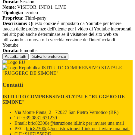
Durata:
Session
Nome:
VISITOR_INFO1_LIVE
Tipologia:
tecnico
Proprieta:
Third-party
Descrizione:
Questo cookie è impostato da Youtube per tenere
traccia delle preferenze dell'utente per i video di Youtube incorporati
nei siti; può anche determinare se il visitatore del sito web sta
utilizzando la nuova o la vecchia versione dell'interfaccia di
Youtube.
Durata:
6 months
Accetta tutti
Salva le preferenze
ISTITUTO COMPRENSIVO STATALE
"RUGGERO DE SIMONE"
Contatti
ISTITUTO COMPRENSIVO STATALE "RUGGERO DE
SIMONE"
Via Monte Piana, 2 - 72027 San Pietro Vernotico (BR)
Tel:
+39 0831.671239
Email:
bric82300e@istruzione.it
Link per inviare una mail
PEC:
bric82300e@pec.istruzione.it
Link per inviare una mail
C.F.: 91071550742