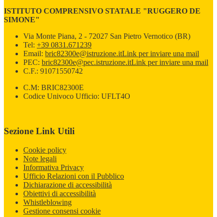
ISTITUTO COMPRENSIVO STATALE "RUGGERO DE
SIMONE"
Via Monte Piana, 2 - 72027 San Pietro Vernotico (BR)
Tel:
+39 0831.671239
Email:
bric82300e@istruzione.it
Link per inviare una mail
PEC:
bric82300e@pec.istruzione.it
Link per inviare una mail
C.F.: 91071550742
C.M: BRIC82300E
Codice Univoco Ufficio: UFLT4O
Sezione Link Utili
Cookie policy
Note legali
Informativa Privacy
Ufficio Relazioni con il Pubblico
Dichiarazione di accessibilità
Obiettivi di accessibilità
Whistleblowing
Gestione consensi cookie