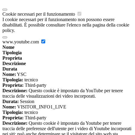
Cookie necessari per il funzionamento
I cookie necessari per il funzionamento non possono essere
disabilitati. È possibile consultare l'elenco nella pagina della cookie
policy.
www.youtube.com
Nome
Tipologia
Proprieta
Descrizione
Durata
Nome:
YSC
Tipologia:
tecnico
Proprieta:
Third-party
Descrizione:
Questo cookie è impostato da YouTube per tenere
traccia delle visualizzazioni dei video incorporati.
Durata:
Session
Nome:
VISITOR_INFO1_LIVE
Tipologia:
tecnico
Proprieta:
Third-party
Descrizione:
Questo cookie è impostato da Youtube per tenere
traccia delle preferenze dell'utente per i video di Youtube incorporati
nei siti; può anche determinare se il visitatore del sito web sta