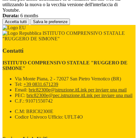
utilizzando la nuova o la vecchia versione dell'interfaccia di
Youtube.
Durata:
6 months
Accetta tutti
Salva le preferenze
ISTITUTO COMPRENSIVO STATALE
"RUGGERO DE SIMONE"
Contatti
ISTITUTO COMPRENSIVO STATALE "RUGGERO DE
SIMONE"
Via Monte Piana, 2 - 72027 San Pietro Vernotico (BR)
Tel:
+39 0831.671239
Email:
bric82300e@istruzione.it
Link per inviare una mail
PEC:
bric82300e@pec.istruzione.it
Link per inviare una mail
C.F.: 91071550742
C.M: BRIC82300E
Codice Univoco Ufficio: UFLT4O