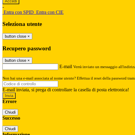
-
Entra con SPID
Entra con CIE
Seleziona utente
button close
×
Recupero password
button close
×
E-mail
Verrà inviato un messaggio all'indirizz
Non hai una e-mail associata al nome utente? Effettua il reset della password tram
E-mail inviata, si prega di controllare la casella di posta elettronica!
Errore
Chiudi
Successo
Chiudi
Informazione