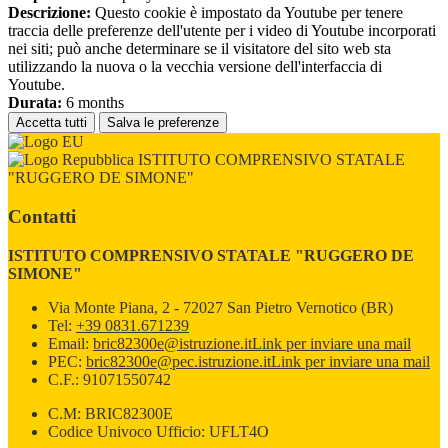
Descrizione:
Questo cookie è impostato da Youtube per tenere
traccia delle preferenze dell'utente per i video di Youtube incorporati
nei siti; può anche determinare se il visitatore del sito web sta
utilizzando la nuova o la vecchia versione dell'interfaccia di
Youtube.
Durata:
6 months
Accetta tutti
Salva le preferenze
ISTITUTO COMPRENSIVO STATALE
"RUGGERO DE SIMONE"
Contatti
ISTITUTO COMPRENSIVO STATALE "RUGGERO DE
SIMONE"
Via Monte Piana, 2 - 72027 San Pietro Vernotico (BR)
Tel:
+39 0831.671239
Email:
bric82300e@istruzione.it
Link per inviare una mail
PEC:
bric82300e@pec.istruzione.it
Link per inviare una mail
C.F.: 91071550742
C.M: BRIC82300E
Codice Univoco Ufficio: UFLT4O