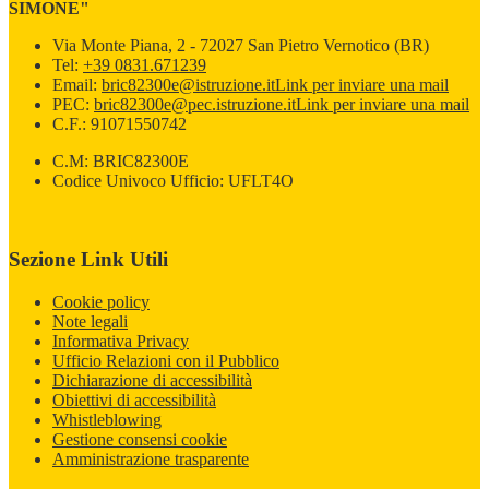
SIMONE"
Via Monte Piana, 2 - 72027 San Pietro Vernotico (BR)
Tel:
+39 0831.671239
Email:
bric82300e@istruzione.it
Link per inviare una mail
PEC:
bric82300e@pec.istruzione.it
Link per inviare una mail
C.F.: 91071550742
C.M: BRIC82300E
Codice Univoco Ufficio: UFLT4O
Sezione Link Utili
Cookie policy
Note legali
Informativa Privacy
Ufficio Relazioni con il Pubblico
Dichiarazione di accessibilità
Obiettivi di accessibilità
Whistleblowing
Gestione consensi cookie
Amministrazione trasparente