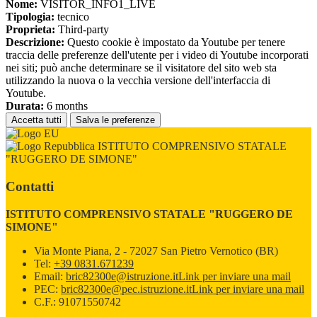
Nome:
VISITOR_INFO1_LIVE
Tipologia:
tecnico
Proprieta:
Third-party
Descrizione:
Questo cookie è impostato da Youtube per tenere
traccia delle preferenze dell'utente per i video di Youtube incorporati
nei siti; può anche determinare se il visitatore del sito web sta
utilizzando la nuova o la vecchia versione dell'interfaccia di
Youtube.
Durata:
6 months
Accetta tutti
Salva le preferenze
ISTITUTO COMPRENSIVO STATALE
"RUGGERO DE SIMONE"
Contatti
ISTITUTO COMPRENSIVO STATALE "RUGGERO DE
SIMONE"
Via Monte Piana, 2 - 72027 San Pietro Vernotico (BR)
Tel:
+39 0831.671239
Email:
bric82300e@istruzione.it
Link per inviare una mail
PEC:
bric82300e@pec.istruzione.it
Link per inviare una mail
C.F.: 91071550742