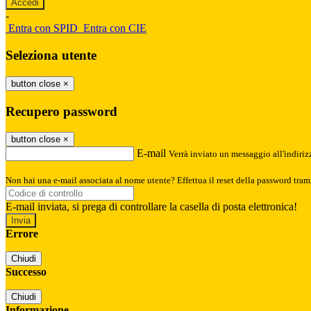
-
Entra con SPID
Entra con CIE
Seleziona utente
button close
×
Recupero password
button close
×
E-mail
Verrà inviato un messaggio all'indirizz
Non hai una e-mail associata al nome utente? Effettua il reset della password tram
E-mail inviata, si prega di controllare la casella di posta elettronica!
Errore
Chiudi
Successo
Chiudi
Informazione