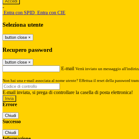
-
Entra con SPID
Entra con CIE
Seleziona utente
button close
×
Recupero password
button close
×
E-mail
Verrà inviato un messaggio all'indirizz
Non hai una e-mail associata al nome utente? Effettua il reset della password tram
E-mail inviata, si prega di controllare la casella di posta elettronica!
Errore
Chiudi
Successo
Chiudi
Informazione