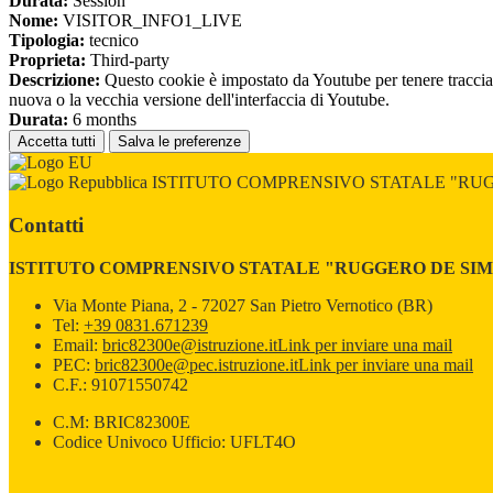
Durata:
Session
Nome:
VISITOR_INFO1_LIVE
Tipologia:
tecnico
Proprieta:
Third-party
Descrizione:
Questo cookie è impostato da Youtube per tenere traccia de
nuova o la vecchia versione dell'interfaccia di Youtube.
Durata:
6 months
Accetta tutti
Salva le preferenze
ISTITUTO COMPRENSIVO STATALE "RU
Contatti
ISTITUTO COMPRENSIVO STATALE "RUGGERO DE SI
Via Monte Piana, 2 - 72027 San Pietro Vernotico (BR)
Tel:
+39 0831.671239
Email:
bric82300e@istruzione.it
Link per inviare una mail
PEC:
bric82300e@pec.istruzione.it
Link per inviare una mail
C.F.: 91071550742
C.M: BRIC82300E
Codice Univoco Ufficio: UFLT4O