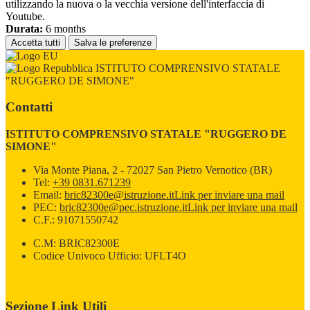
utilizzando la nuova o la vecchia versione dell'interfaccia di
Youtube.
Durata:
6 months
Accetta tutti
Salva le preferenze
ISTITUTO COMPRENSIVO STATALE
"RUGGERO DE SIMONE"
Contatti
ISTITUTO COMPRENSIVO STATALE "RUGGERO DE
SIMONE"
Via Monte Piana, 2 - 72027 San Pietro Vernotico (BR)
Tel:
+39 0831.671239
Email:
bric82300e@istruzione.it
Link per inviare una mail
PEC:
bric82300e@pec.istruzione.it
Link per inviare una mail
C.F.: 91071550742
C.M: BRIC82300E
Codice Univoco Ufficio: UFLT4O
Sezione Link Utili