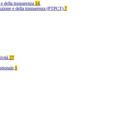
 e della trasparenza
14
rruzione e della trasparenza (PTPCT)
7
tività
27
stionale
1