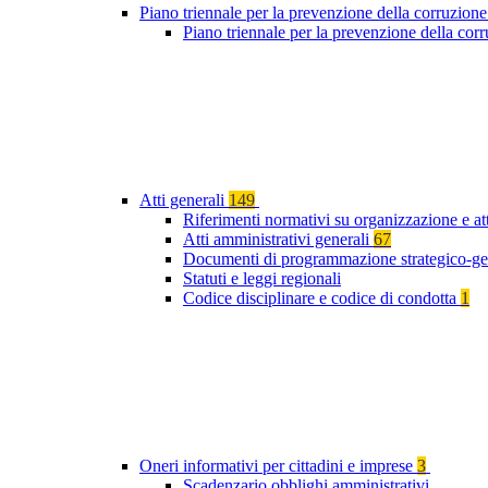
Piano triennale per la prevenzione della corruzione
Piano triennale per la prevenzione della co
Atti generali
149
Riferimenti normativi su organizzazione e at
Atti amministrativi generali
67
Documenti di programmazione strategico-ge
Statuti e leggi regionali
Codice disciplinare e codice di condotta
1
Oneri informativi per cittadini e imprese
3
Scadenzario obblighi amministrativi