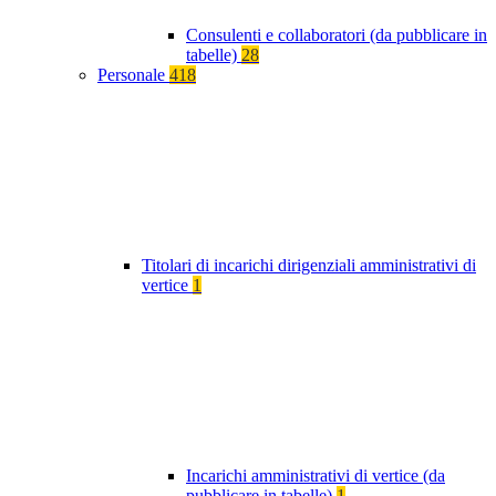
Consulenti e collaboratori (da pubblicare in
tabelle)
28
Personale
418
Titolari di incarichi dirigenziali amministrativi di
vertice
1
Incarichi amministrativi di vertice (da
pubblicare in tabelle)
1