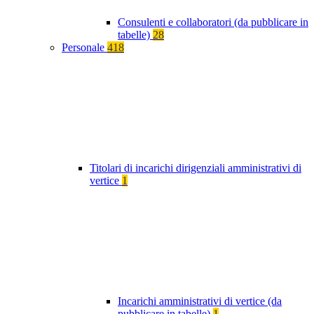
Consulenti e collaboratori (da pubblicare in
tabelle)
28
Personale
418
Titolari di incarichi dirigenziali amministrativi di
vertice
1
Incarichi amministrativi di vertice (da
pubblicare in tabelle)
1