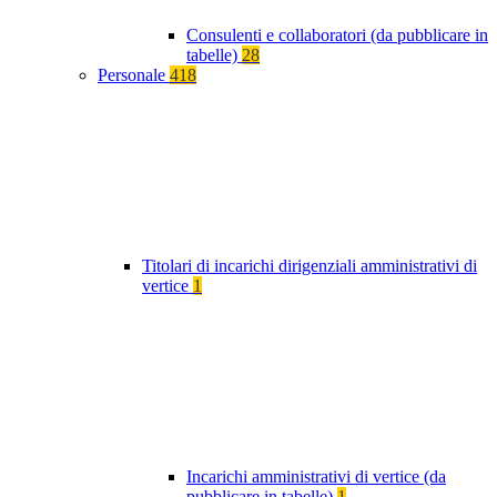
Consulenti e collaboratori (da pubblicare in
tabelle)
28
Personale
418
Titolari di incarichi dirigenziali amministrativi di
vertice
1
Incarichi amministrativi di vertice (da
pubblicare in tabelle)
1