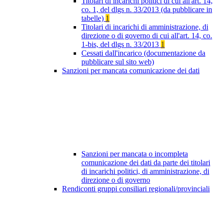
Titolari di incarichi politici di cui all'art. 14,
co. 1, del dlgs n. 33/2013 (da pubblicare in
tabelle)
1
Titolari di incarichi di amministrazione, di
direzione o di governo di cui all'art. 14, co.
1-bis, del dlgs n. 33/2013
1
Cessati dall'incarico (documentazione da
pubblicare sul sito web)
Sanzioni per mancata comunicazione dei dati
Sanzioni per mancata o incompleta
comunicazione dei dati da parte dei titolari
di incarichi politici, di amministrazione, di
direzione o di governo
Rendiconti gruppi consiliari regionali/provinciali