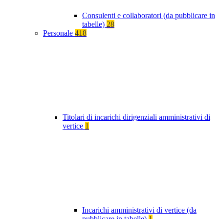
Consulenti e collaboratori (da pubblicare in
tabelle)
28
Personale
418
Titolari di incarichi dirigenziali amministrativi di
vertice
1
Incarichi amministrativi di vertice (da
pubblicare in tabelle)
1