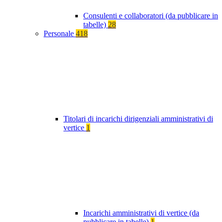
Consulenti e collaboratori (da pubblicare in
tabelle)
28
Personale
418
Titolari di incarichi dirigenziali amministrativi di
vertice
1
Incarichi amministrativi di vertice (da
pubblicare in tabelle)
1