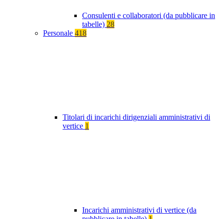
Consulenti e collaboratori (da pubblicare in
tabelle)
28
Personale
418
Titolari di incarichi dirigenziali amministrativi di
vertice
1
Incarichi amministrativi di vertice (da
pubblicare in tabelle)
1