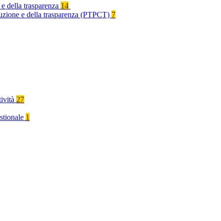
 e della trasparenza
14
rruzione e della trasparenza (PTPCT)
7
tività
27
stionale
1