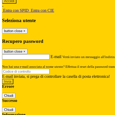
-
Entra con SPID
Entra con CIE
Seleziona utente
button close
×
Recupero password
button close
×
E-mail
Verrà inviato un messaggio all'indirizz
Non hai una e-mail associata al nome utente? Effettua il reset della password tram
E-mail inviata, si prega di controllare la casella di posta elettronica!
Errore
Chiudi
Successo
Chiudi
Informazione