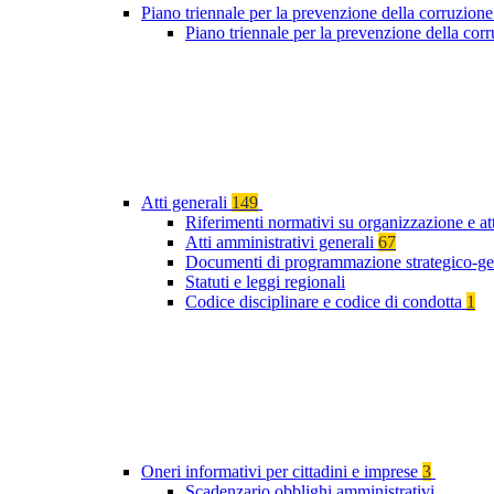
Piano triennale per la prevenzione della corruzione
Piano triennale per la prevenzione della co
Atti generali
149
Riferimenti normativi su organizzazione e at
Atti amministrativi generali
67
Documenti di programmazione strategico-ge
Statuti e leggi regionali
Codice disciplinare e codice di condotta
1
Oneri informativi per cittadini e imprese
3
Scadenzario obblighi amministrativi