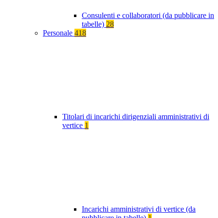
Consulenti e collaboratori (da pubblicare in
tabelle)
28
Personale
418
Titolari di incarichi dirigenziali amministrativi di
vertice
1
Incarichi amministrativi di vertice (da
pubblicare in tabelle)
1