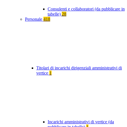
Consulenti e collaboratori (da pubblicare in
tabelle)
28
Personale
418
Titolari di incarichi dirigenziali amministrativi di
vertice
1
Incarichi amministrativi di vertice (da
pubblicare in tabelle)
1