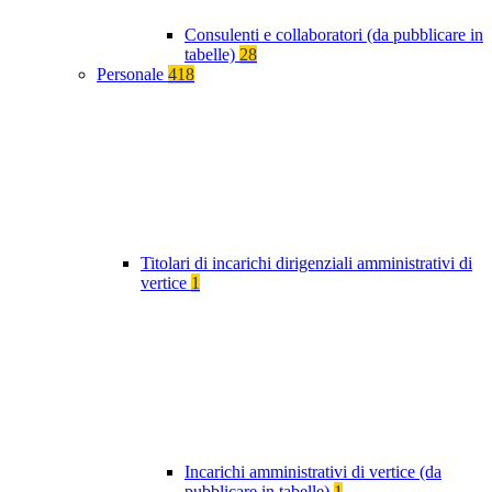
Consulenti e collaboratori (da pubblicare in
tabelle)
28
Personale
418
Titolari di incarichi dirigenziali amministrativi di
vertice
1
Incarichi amministrativi di vertice (da
pubblicare in tabelle)
1