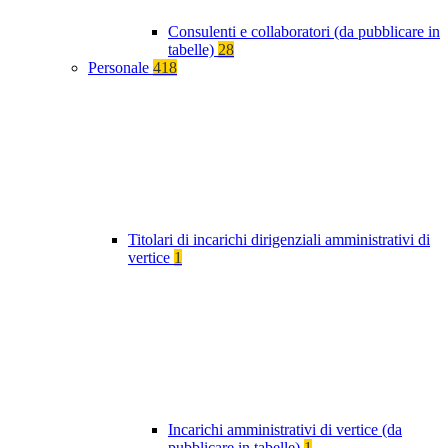
Consulenti e collaboratori (da pubblicare in
tabelle)
28
Personale
418
Titolari di incarichi dirigenziali amministrativi di
vertice
1
Incarichi amministrativi di vertice (da
pubblicare in tabelle)
1